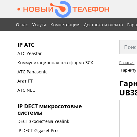
О нас
Услуги
Компетенции
Доставка и оплата
Гар
IP АТС
АТС Yeastar
Коммуникационная платформа 3CX
Главная
Гарниту
АТС Panasonic
Гар
Агат РТ
UB3
АТС NEC
IP DECT микросотовые
системы
DECT экосистема Yealink
IP DECT Gigaset Pro