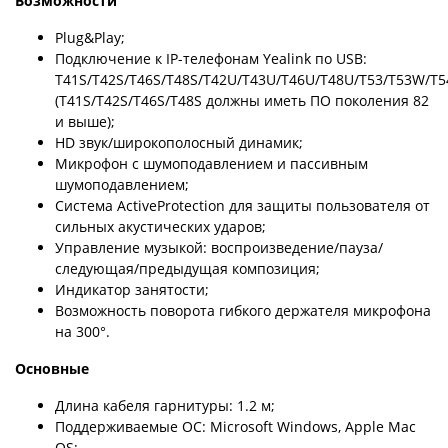
Возможности
Plug&Play;
Подключение к IP-телефонам Yealink по USB:
T41S/T42S/T46S/T48S/T42U/T43U/T46U/T48U/T53/T53W/T
(T41S/T42S/T46S/T48S должны иметь ПО поколения 82
и выше);
HD звук/широкополосный динамик;
Микрофон с шумоподавлением и пассивным
шумоподавлением;
Система ActiveProtection для защиты пользователя от
сильных акустических ударов;
Управление музыкой: воспроизведение/пауза/
следующая/предыдущая композиция;
Индикатор занятости;
Возможность поворота гибкого держателя микрофона
на 300°.
Основные
Длина кабеля гарнитуры: 1.2 м;
Поддерживаемые ОС: Microsoft Windows, Apple Mac
OS;