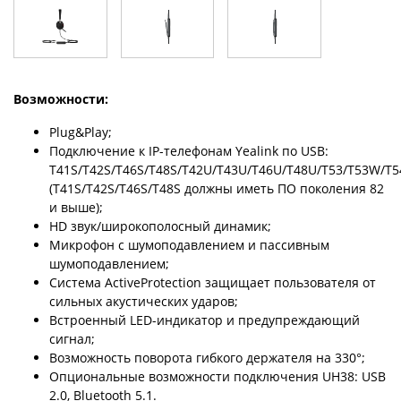
Возможности:
Plug&Play;
Подключение к IP-телефонам Yealink по USB:
T41S/T42S/T46S/T48S/T42U/T43U/T46U/T48U/T53/T53W/T
(T41S/T42S/T46S/T48S должны иметь ПО поколения 82
и выше);
HD звук/широкополосный динамик;
Микрофон с шумоподавлением и пассивным
шумоподавлением;
Система ActiveProtection защищает пользователя от
сильных акустических ударов;
Встроенный LED-индикатор и предупреждающий
сигнал;
Возможность поворота гибкого держателя на 330°;
Опциональные возможности подключения UH38: USB
2.0, Bluetooth 5.1.