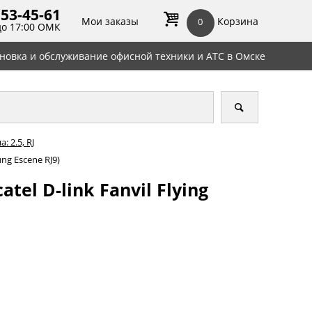
 53-45-
61
Мои заказы
Корзина
0
до 17:00 ОМК
ановка и обслуживание офисной техники и АТС в Омске
 2.5, RJ
ung Escene RJ9)
tel D-link Fanvil Flying