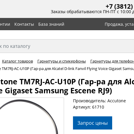
+7 (3812)
Заказы обрабатываются ПН-ПТ с 10:00 
антии
Контакты
База знаний
Продажа, уст
Каталог товаров
Гарнитуры и спикерфоны
Гарнитуры для телефона:
 TM7RJ-AC-U10P (Гар-ра для Alcatel D-link Fanvil Flying Voice Gigaset Sams
tone TM7RJ-AC-U10P (Гар-ра для Alca
e Gigaset Samsung Escene RJ9)
Производитель: Accutone
Артикул: 61710
Запрос цены