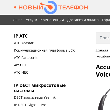
О нас
Услуги
Компетенции
Доставка и оплата
Гар
IP АТС
АТС Yeastar
Коммуникационная платформа 3CX
Главная
Accutone
АТС Panasonic
Accu
Агат РТ
Voic
АТС NEC
IP DECT микросотовые
системы
DECT экосистема Yealink
IP DECT Gigaset Pro