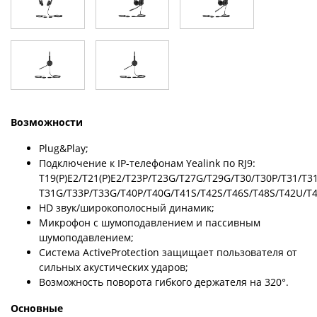
Возможности
Plug&Play;
Подключение к IP-телефонам Yealink по RJ9:
T19(P)E2/T21(P)E2/T23P/T23G/T27G/T29G/T30/T30P/T31/T3
T31G/T33P/T33G/T40P/T40G/T41S/T42S/T46S/T48S/T42U/
HD звук/широкополосный динамик;
Микрофон с шумоподавлением и пассивным
шумоподавлением;
Система ActiveProtection защищает пользователя от
сильных акустических ударов;
Возможность поворота гибкого держателя на 320°.
Основные