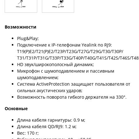
Возможности
Plug&Play;
Подключение к IP-телефонам Yealink по RJ9:
T19(P)E2/T21(P)E2/T23P/T23G/T27G/T29G/T30/T30P/
T31/T31P/T31G/T33P/T33G/T40P/T40G/T41S/T42S/T46S/T4
HD звук/широкополосный динамик;
Микрофон с шумоподавлением и пассивным
шумоподавлением;
Система ActiveProtection защищает пользователя от
сильных акустических ударов;
Возможность поворота гибкого держателя на 330°.
Основные
Длина кабеля гарнитуры: 0.9 м;
Длина кабеля QD/RJ9: 1.2 м;
Вес: 170 г;