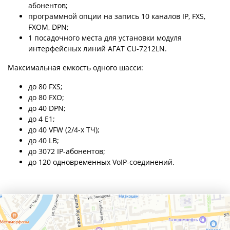
абонентов;
программной опции на запись 10 каналов IP, FXS,
FXOM, DPN;
1 посадочного места для установки модуля
интерфейсных линий АГАТ CU-7212LN.
Максимальная емкость одного шасси:
до 80 FXS;
до 80 FXO;
до 40 DPN;
до 4 Е1;
до 40 VFW (2/4-х ТЧ);
до 40 LB;
до 3072 IP-абонентов;
до 120 одновременных VoIP-соединений.