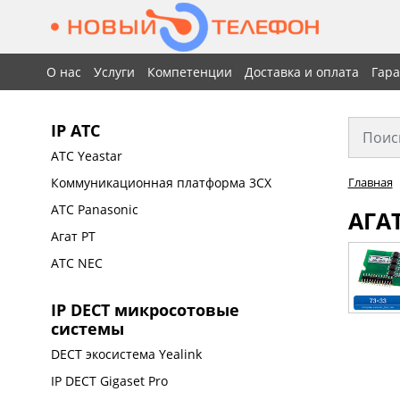
О нас
Услуги
Компетенции
Доставка и оплата
Гар
IP АТС
АТС Yeastar
Коммуникационная платформа 3CX
Главная
АТС Panasonic
АГАТ
Агат РТ
АТС NEC
IP DECT микросотовые
системы
DECT экосистема Yealink
IP DECT Gigaset Pro