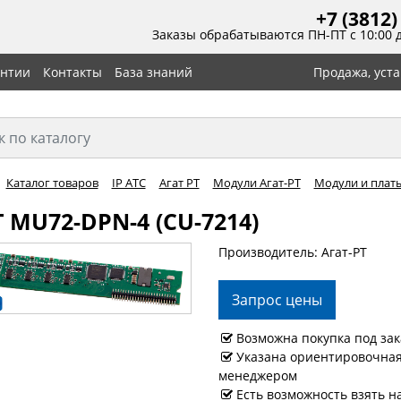
+7 (3812)
Заказы обрабатываются ПН-ПТ с 10:00 
антии
Контакты
База знаний
Продажа, уст
Каталог товаров
IP АТС
Агат РТ
Модули Агат-РТ
Модули и платы
 MU72-DPN-4 (CU-7214)
Производитель: Агат-РТ
Запрос цены
Возможна покупка под зак
Указана ориентировочная 
менеджером
Есть возможность взять н