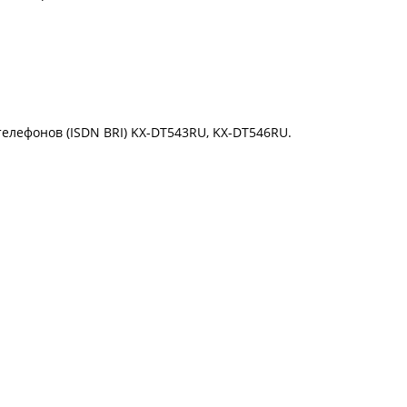
лефонов (ISDN BRI) KX-DT543RU, KX-DT546RU.