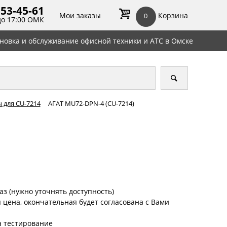
 53-45-
61
Мои заказы
Корзина
0
до 17:00 ОМК
ановка и обслуживание офисной техники и АТС в Омске
 для CU-7214
АГАТ MU72-DPN-4 (CU-7214)
аз (нужно уточнять доступность)
цена, окончательная будет согласована с Вами
а тестирование