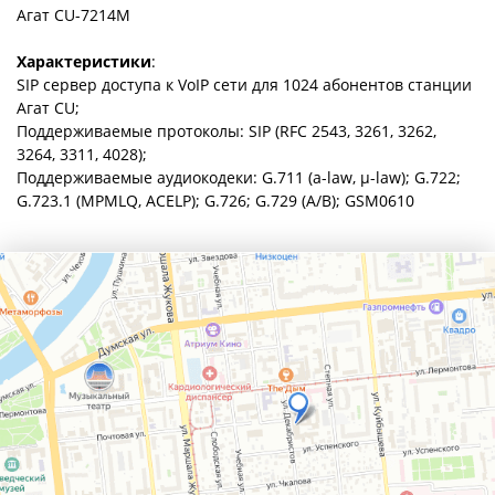
Агат СU-7214M
Характеристики
:
SIP сервер доступа к VoIP сети для 1024 абонентов станции
Агат CU;
Поддерживаемые протоколы: SIP (RFC 2543, 3261, 3262,
3264, 3311, 4028);
Поддерживаемые аудиокодеки: G.711 (a-law, μ-law); G.722;
G.723.1 (MPMLQ, ACELP); G.726; G.729 (A/B); GSM0610