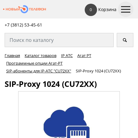
Корзина
0
+7 (3812) 53-45-
61
Главная
Каталог товаров
IP АТС
Агат РТ
Программные опции Агат-РТ
SIP-абоненты для IP-АТС "CU72ХХ"
SIP-Proxy 1024 (CU72ХХ)
SIP-Proxy 1024 (CU72ХХ)