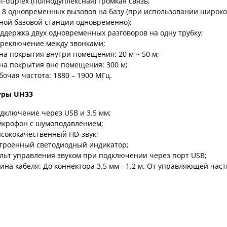
ll-duplex (полнодуплексная) громкая связь;
 8 одновременных вызовов на базу (при использовании широко
ной базовой станции одновременно);
ддержка двух одновременных разговоров на одну трубку;
реключение между звонками;
на покрытия внутри помещения: 20 м ~ 50 м;
на покрытия вне помещения: 300 м;
бочая частота: 1880 – 1900 МГц.
уры UH33
дключение через USB и 3.5 мм;
крофон с шумоподавлением;
сококачественный HD-звук;
троенный светодиодный индикатор;
льт управления звуком при подключении через порт USB;
ина кабеля: До коннектора 3.5 мм - 1.2 м. От управляющей части