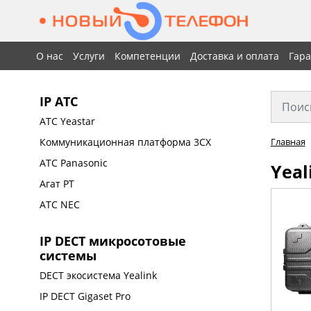
О нас
Услуги
Компетенции
Доставка и оплата
Гар
IP АТС
АТС Yeastar
Коммуникационная платформа 3CX
Главная
АТС Panasonic
Yeal
Агат РТ
АТС NEC
IP DECT микросотовые
системы
DECT экосистема Yealink
IP DECT Gigaset Pro