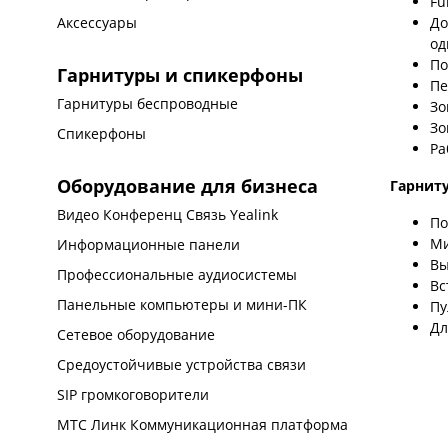
Fu
До
Аксессуары
од
По
Гарнитуры и спикерфоны
Пе
Гарнитуры беспроводные
Зо
Зо
Спикерфоны
Ра
Оборудование для бизнеса
Гарнит
Видео Конференц Связь Yealink
По
Ми
Информационные панели
Вы
Профессиональные аудиосистемы
Вс
Панельные компьютеры и мини-ПК
Пу
Дл
Сетевое оборудование
Средоустойчивые устройства связи
SIP громкоговорители
МТС Линк Коммуникационная платформа