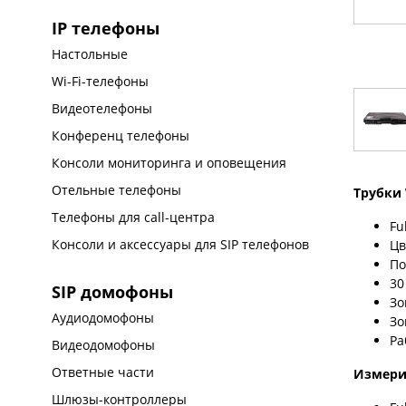
IP телефоны
Настольные
Wi-Fi-телефоны
Видеотелефоны
Конференц телефоны
Консоли мониторинга и оповещения
Отельные телефоны
Трубки
Телефоны для call-центра
Fu
Консоли и аксессуары для SIP телефонов
Цв
По
30
SIP домофоны
Зо
Аудиодомофоны
Зо
Ра
Видеодомофоны
Ответные части
Измери
Шлюзы-контроллеры