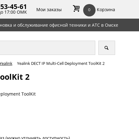
 53-45-
61
Мои заказы
Корзина
0
до 17:00 ОМК
ановка и обслуживание офисной техники и АТС в Омске
Yealink
Yealink DECT IP Multi-Cell Deployment ToolKit 2
oolKit 2
eployment ToolKit
аз (нужно уточнять доступность)