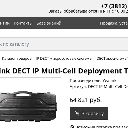
+7 (3812)
Заказы обрабатываются ПН-ПТ с 10:00 
антии
Контакты
База знаний
Продажа, уст
Каталог товаров
IP DECT микросотовые системы
DECT экосистема 
ink DECT IP Multi-Cell Deployment T
Производитель: Yealink
Артикул: DECT IP Multi-Cell D
64 821 руб.
В корзину
Возможна покупка под зак