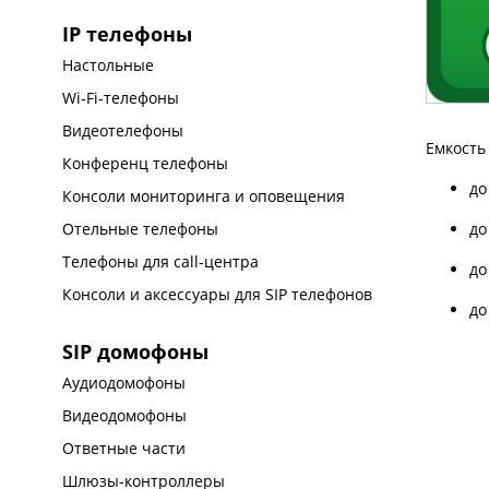
IP телефоны
Настольные
Wi-Fi-телефоны
Видеотелефоны
Емкость
Конференц телефоны
до
Консоли мониторинга и оповещения
до
Отельные телефоны
Телефоны для call-центра
до
Консоли и аксессуары для SIP телефонов
до
SIP домофоны
Аудиодомофоны
Видеодомофоны
Ответные части
Шлюзы-контроллеры