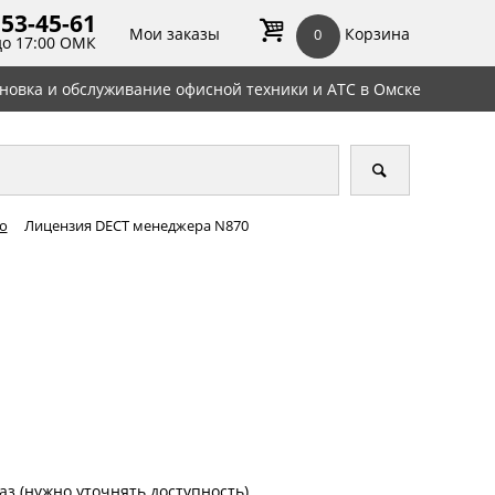
 53-45-
61
Мои заказы
Корзина
0
до 17:00 ОМК
ановка и обслуживание офисной техники и АТС в Омске
ro
Лицензия DECT менеджера N870
аз (нужно уточнять доступность)