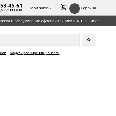
 53-45-
61
Мои заказы
Корзина
0
до 17:00 ОМК
ановка и обслуживание офисной техники и АТС в Омске
онов
Модули расширения (Консоли)