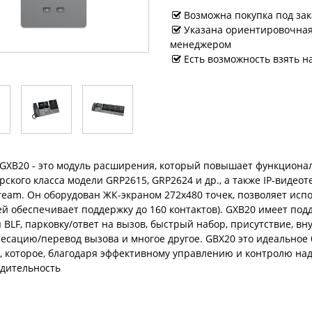
Возможна покупка под зак
Указана ориентировочная 
менеджером
Есть возможность взять н
GXB20 - это модуль расширения, который повышает функциональ
рского класса модели GRP2615, GRP2624 и др., а также IP-видео
ream. Он оборудован ЖК-экраном 272x480 точек, позволяет испо
ей обеспечивает поддержку до 160 контактов). GXB20 имеет по
 BLF, парковку/ответ на вызов, быстрый набор, присутствие, в
есацию/перевод вызова и многое другое. GBX20 это идеальное
, которое, благодаря эффективному управлению и контролю н
дительность