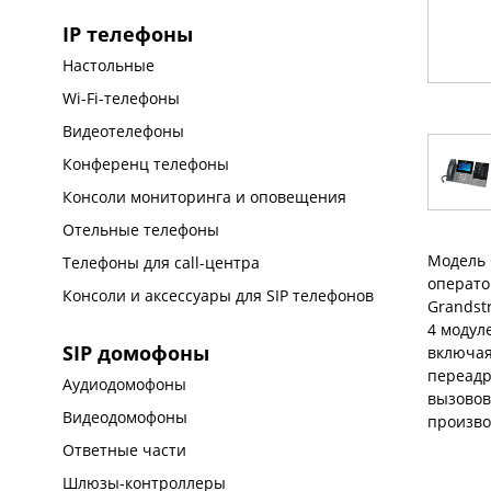
IP телефоны
Настольные
Wi-Fi-телефоны
Видеотелефоны
Конференц телефоны
Консоли мониторинга и оповещения
Отельные телефоны
Модель 
Телефоны для call-центра
операто
Консоли и аксессуары для SIP телефонов
Grandst
4 модул
SIP домофоны
включая
переадр
Аудиодомофоны
вызовов
Видеодомофоны
произво
Ответные части
Шлюзы-контроллеры