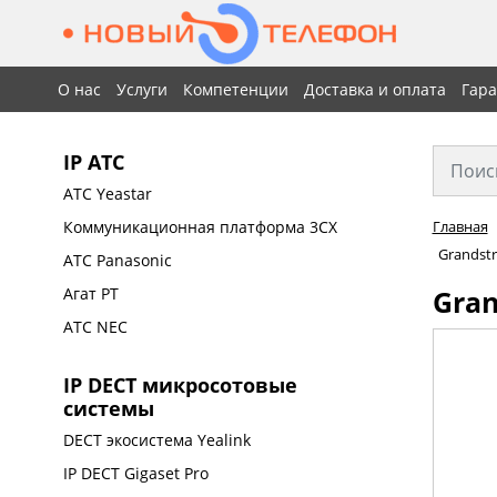
О нас
Услуги
Компетенции
Доставка и оплата
Гар
IP АТС
АТС Yeastar
Коммуникационная платформа 3CX
Главная
Grandst
АТС Panasonic
Gra
Агат РТ
АТС NEC
IP DECT микросотовые
системы
DECT экосистема Yealink
IP DECT Gigaset Pro