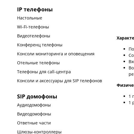
IP телефоны
Настольные
Wi-Fi-телефоны
Видеотелефоны
Характ
Конференц телефоны
По
Консоли мониторинга и оповещения
Со
Вх
Отельные телефоны
Во
Телефоны для call-центра
ре
Консоли и аксессуары для SIP телефонов
Физиче
SIP домофоны
1 
1 
Аудиодомофоны
Видеодомофоны
Ответные части
Шлюзы-контроллеры