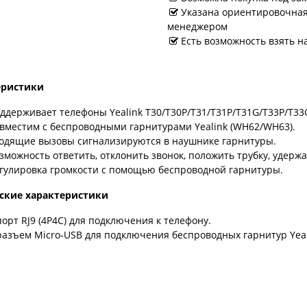
Указана ориентировочная 
менеджером
Есть возможность взять н
еристики
ддерживает телефоны Yealink T30/T30P/T31/T31P/T31G/T33P/T33
вместим с беспроводными гарнитурами Yealink (WH62/WH63).
одящие вызовы сигнализируются в наушнике гарнитуры.
зможность ответить, отклонить звонок, положить трубку, удер
гулировка громкости с помощью беспроводной гарнитуры.
ские характеристики
порт RJ9 (4P4C) для подключения к телефону.
разъем Micro-USB для подключения беспроводных гарнитур Yea