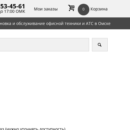
 53-45-
61
Мои заказы
Корзина
0
до 17:00 ОМК
ановка и обслуживание офисной техники и АТС в Омске
аз (нужно уточнять доступность)