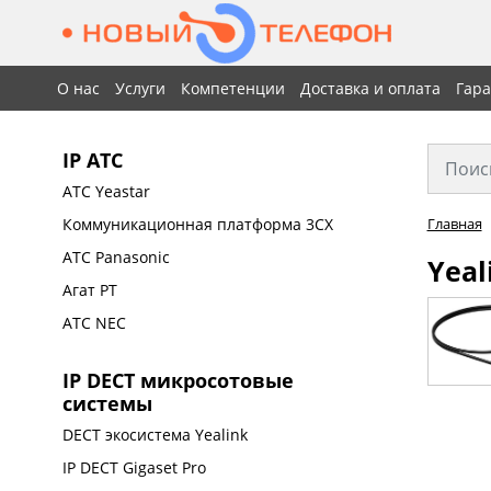
О нас
Услуги
Компетенции
Доставка и оплата
Гар
IP АТС
АТС Yeastar
Коммуникационная платформа 3CX
Главная
АТС Panasonic
Yeal
Агат РТ
АТС NEC
IP DECT микросотовые
системы
DECT экосистема Yealink
IP DECT Gigaset Pro