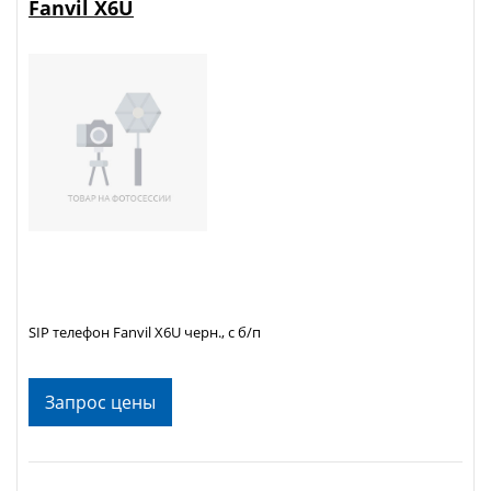
Fanvil X6U
SIP телефон Fanvil X6U черн., с б/п
Запрос цены