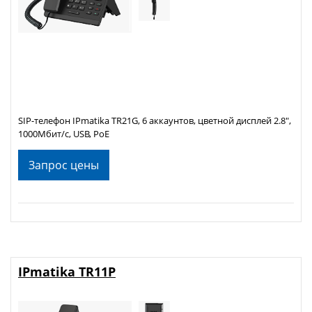
SIP-телефон IPmatika TR21G, 6 аккаунтов, цветной дисплей 2.8",
1000Мбит/с, USB, PoE
Запрос цены
IPmatika TR11P