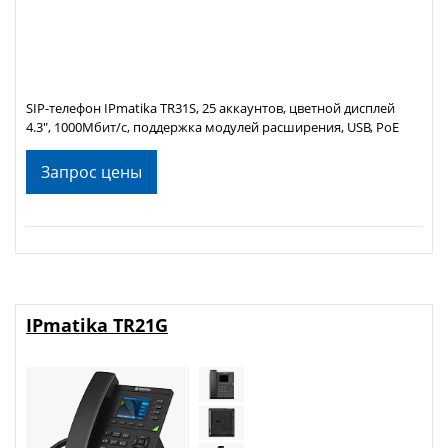
SIP-телефон IPmatika TR31S, 25 аккаунтов, цветной дисплей
4.3", 1000Мбит/с, поддержка модулей расширения, USB, PoE
Запрос цены
IPmatika TR21G