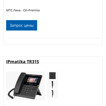
МТС Линк - On-Premise
Запрос цены
IPmatika TR31S