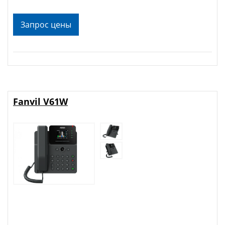
Запрос цены
Fanvil V61W