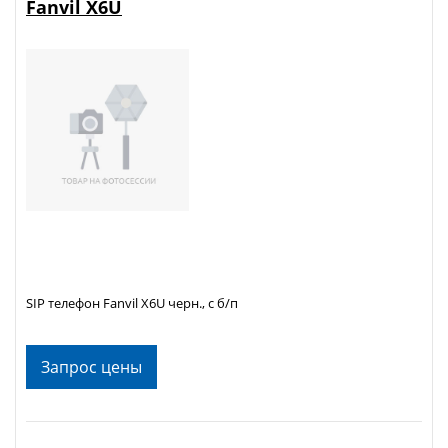
Fanvil X6U
SIP телефон Fanvil X6U черн., с б/п
Запрос цены