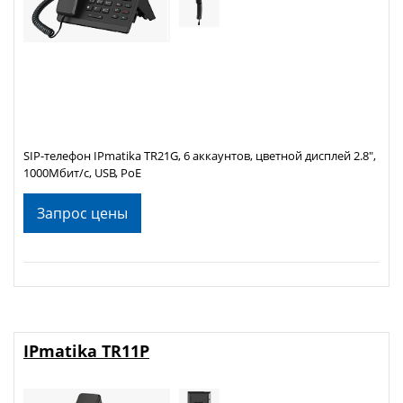
SIP-телефон IPmatika TR21G, 6 аккаунтов, цветной дисплей 2.8",
1000Мбит/с, USB, PoE
Запрос цены
IPmatika TR11P