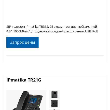
SIP-телефон IPmatika TR31S, 25 аккаунтов, цветной дисплей
4.3", 1000Мбит/с, поддержка модулей расширения, USB, PoE
Запрос цены
IPmatika TR21G