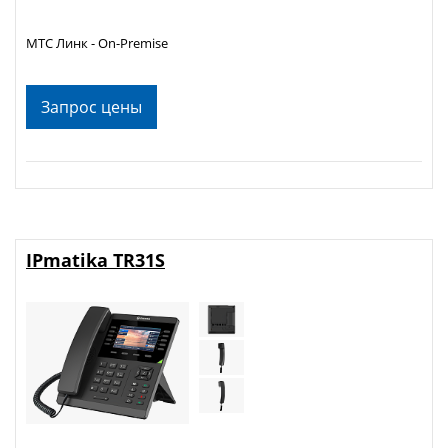
МТС Линк - On-Premise
Запрос цены
IPmatika TR31S