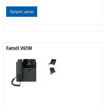
Запрос цены
Fanvil V61W