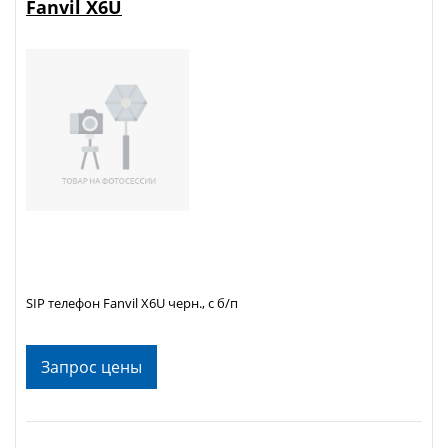
Fanvil X6U
SIP телефон Fanvil X6U черн., с б/п
Запрос цены