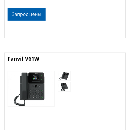
Запрос цены
Fanvil V61W