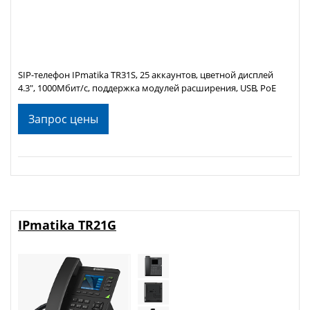
SIP-телефон IPmatika TR31S, 25 аккаунтов, цветной дисплей
4.3", 1000Мбит/с, поддержка модулей расширения, USB, PoE
Запрос цены
IPmatika TR21G