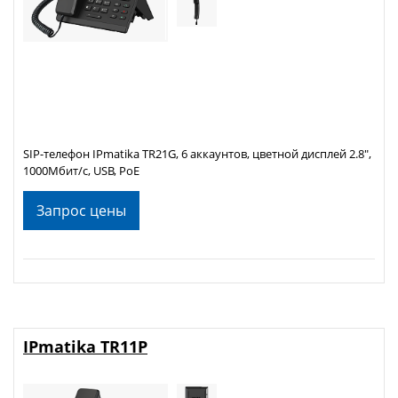
SIP-телефон IPmatika TR21G, 6 аккаунтов, цветной дисплей 2.8",
1000Мбит/с, USB, PoE
Запрос цены
IPmatika TR11P