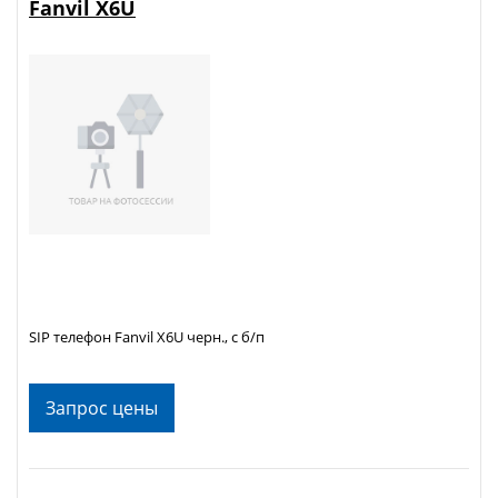
Fanvil X6U
SIP телефон Fanvil X6U черн., с б/п
Запрос цены