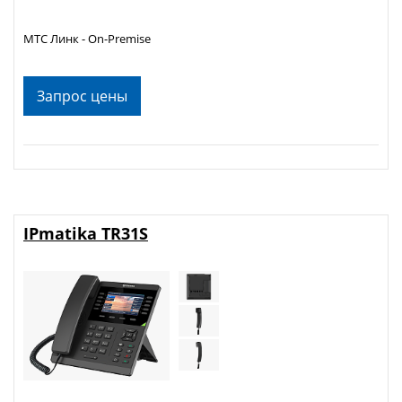
МТС Линк - On-Premise
Запрос цены
IPmatika TR31S