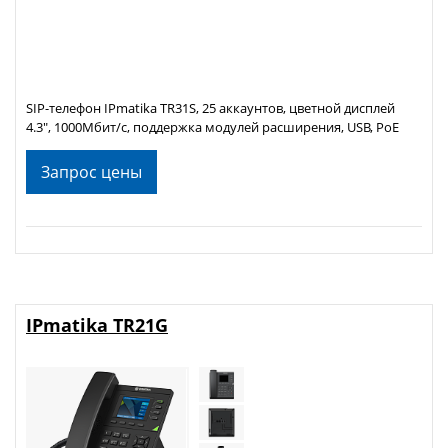
SIP-телефон IPmatika TR31S, 25 аккаунтов, цветной дисплей
4.3", 1000Мбит/с, поддержка модулей расширения, USB, PoE
Запрос цены
IPmatika TR21G