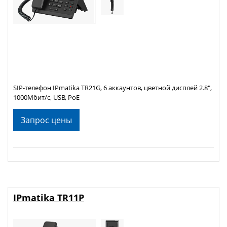
SIP-телефон IPmatika TR21G, 6 аккаунтов, цветной дисплей 2.8",
1000Мбит/с, USB, PoE
Запрос цены
IPmatika TR11P