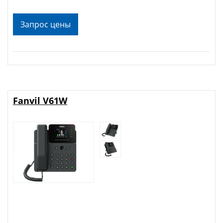
Запрос цены
Fanvil V61W