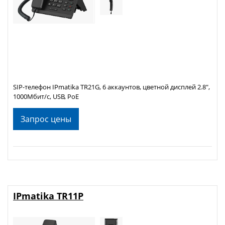
SIP-телефон IPmatika TR21G, 6 аккаунтов, цветной дисплей 2.8",
1000Мбит/с, USB, PoE
Запрос цены
IPmatika TR11P