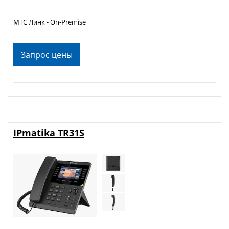
МТС Линк - On-Premise
Запрос цены
IPmatika TR31S