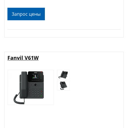
Запрос цены
Fanvil V61W