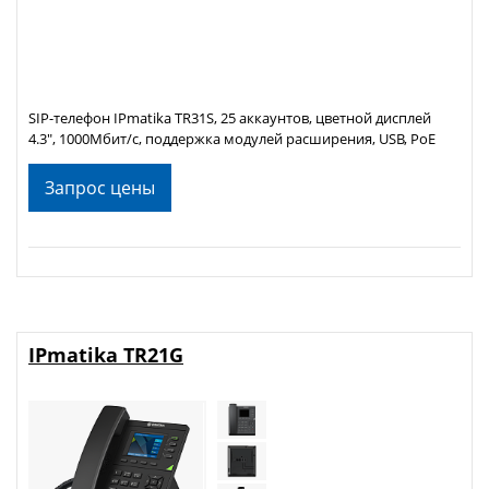
SIP-телефон IPmatika TR31S, 25 аккаунтов, цветной дисплей
4.3", 1000Мбит/с, поддержка модулей расширения, USB, PoE
Запрос цены
IPmatika TR21G