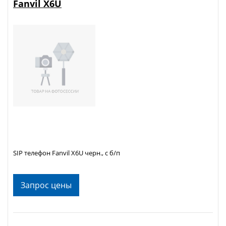
Fanvil X6U
SIP телефон Fanvil X6U черн., с б/п
Запрос цены