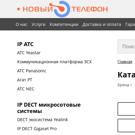
О нас
Услуги
Компетенции
Доставка и оплата
Гар
IP АТС
АТС Yeastar
Коммуникационная платформа 3CX
Главная
АТС Panasonic
Ката
Агат РТ
Бренд
АТС NEC
IP DECT микросотовые
системы
DECT экосистема Yealink
IP DECT Gigaset Pro