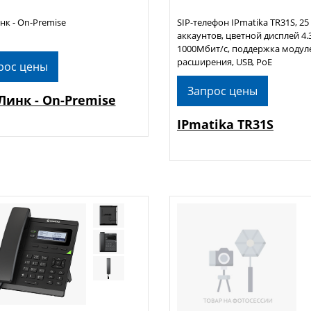
к - On-Premise
SIP-телефон IPmatika TR31S, 25
аккаунтов, цветной дисплей 4.3
1000Мбит/с, поддержка модул
расширения, USB, PoE
рос цены
Запрос цены
Линк - On-Premise
IPmatika TR31S