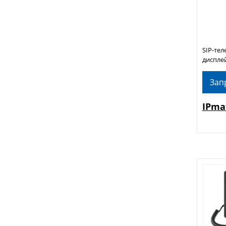
SIP-тел
дисплей
Зап
IPma