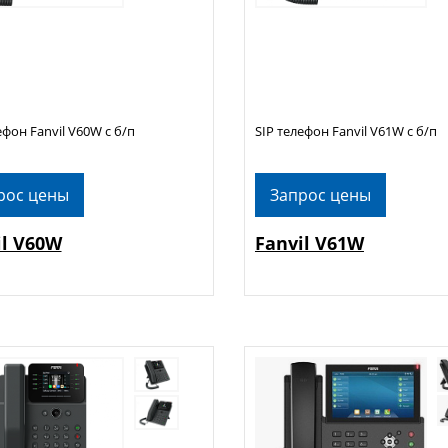
ефон Fanvil V60W с б/п
SIP телефон Fanvil V61W c б/п
рос цены
Запрос цены
il V60W
Fanvil V61W