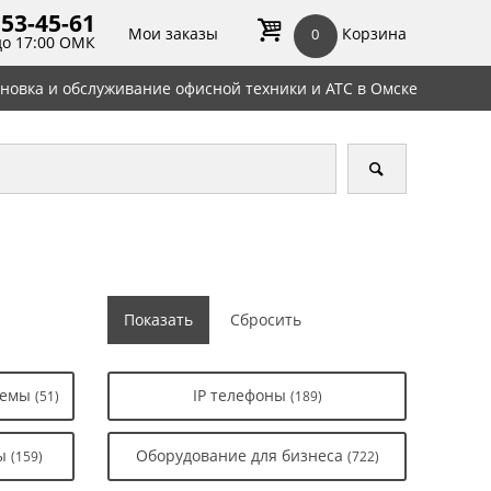
 53-45-
61
Мои заказы
Корзина
0
до 17:00 ОМК
ановка и обслуживание офисной техники и АТС в Омске
стемы
IP телефоны
(51)
(189)
ны
Оборудование для бизнеса
(159)
(722)