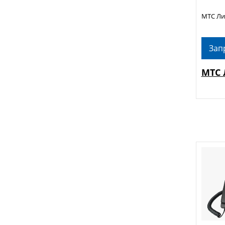
МТС Лин
Зап
МТС 