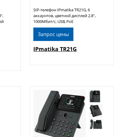
SIP-телефон IPmatika TR21G, 6
",
аккаунтов, цветной дисплей 2.8",
ей
1000Мбит/с, USB, PoE
Запрос цены
IPmatika TR21G