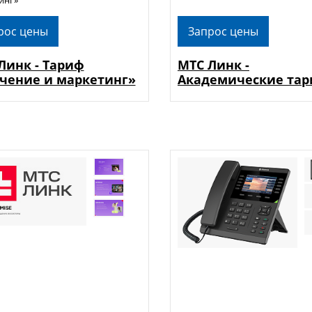
рос цены
Запрос цены
Линк - Тариф
МТС Линк -
чение и маркетинг»
Академические та