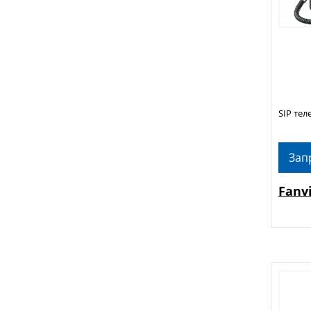
SIP тел
Зап
Fanv