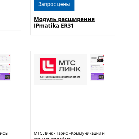
Запрос цены
Модуль расширения
IPmatika ER31
рифы
МТС Линк - Тариф «Коммуникации и
совместная работа»