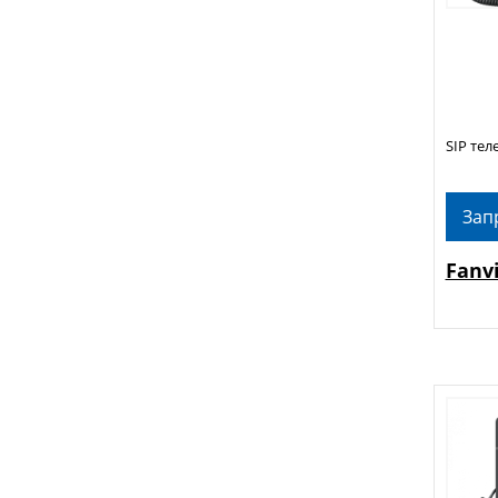
SIP тел
Зап
Fanv