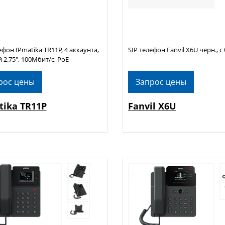
ефон IPmatika TR11P, 4 аккаунта,
SIP телефон Fanvil X6U черн., с
 2.75", 100Мбит/с, PoE
рос цены
Запрос цены
tika TR11P
Fanvil X6U