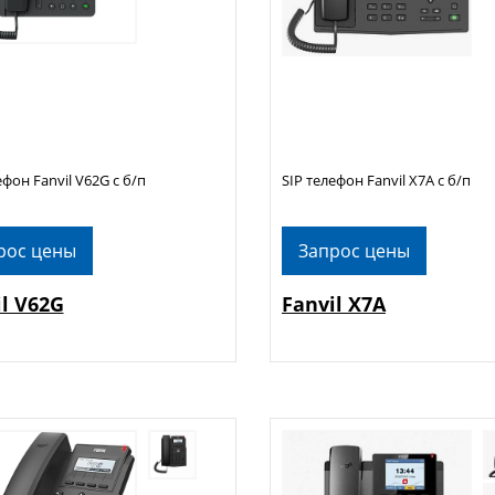
ефон Fanvil V62G с б/п
SIP телефон Fanvil X7A с б/п
рос цены
Запрос цены
il V62G
Fanvil X7A