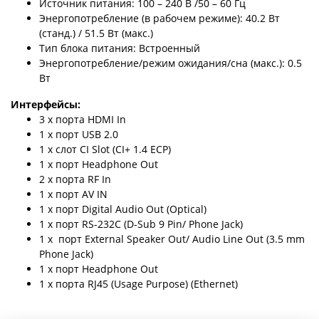
Источник питания: 100 – 240 В /50 – 60 Гц
Энергопотребление (в рабочем режиме): 40.2 Вт
(станд.) / 51.5 Вт (макс.)
Тип блока питания: Встроенный
Энергопотребление/режим ожидания/сна (макс.): 0.5
Вт
Интерфейсы:
3 х порта HDMI In
1 х порт USB 2.0
1 х слот CI Slot (CI+ 1.4 ECP)
1 х порт Headphone Out
2 х порта RF In
1 х порт AV IN
1 х порт Digital Audio Out (Optical)
1 х порт RS-232C (D-Sub 9 Pin/ Phone Jack)
1 х порт External Speaker Out/ Audio Line Out (3.5 mm
Phone Jack)
1 х порт Headphone Out
1 х порта RJ45 (Usage Purpose) (Ethernet)