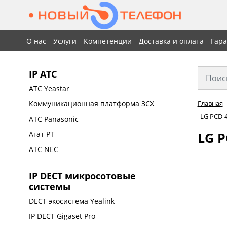
О нас
Услуги
Компетенции
Доставка и оплата
Гар
IP АТС
АТС Yeastar
Коммуникационная платформа 3CX
Главная
LG PCD-4
АТС Panasonic
LG P
Агат РТ
АТС NEC
IP DECT микросотовые
системы
DECT экосистема Yealink
IP DECT Gigaset Pro