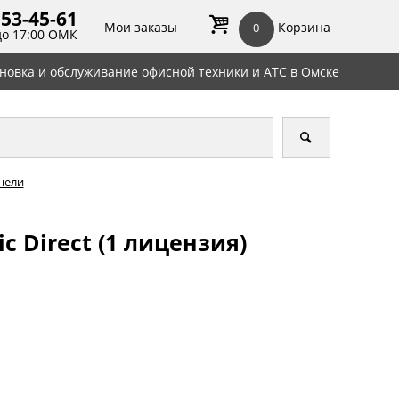
 53-45-
61
Мои заказы
Корзина
0
до 17:00 ОМК
ановка и обслуживание офисной техники и АТС в Омске
нели
c Direct (1 лицензия)