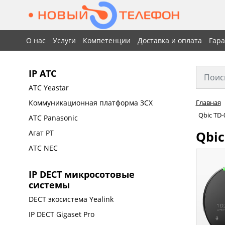
О нас
Услуги
Компетенции
Доставка и оплата
Гар
IP АТС
АТС Yeastar
Коммуникационная платформа 3CX
Главная
Qbic TD-
АТС Panasonic
Qbic
Агат РТ
АТС NEC
IP DECT микросотовые
системы
DECT экосистема Yealink
IP DECT Gigaset Pro