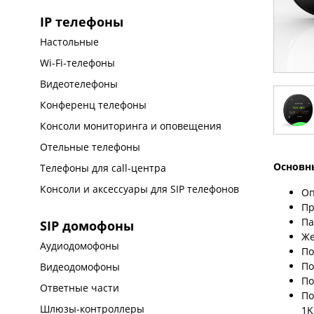
IP телефоны
Настольные
Wi-Fi-телефоны
Видеотелефоны
Конференц телефоны
Консоли мониторинга и оповещения
Отельные телефоны
Основн
Телефоны для call-центра
Консоли и аксессуары для SIP телефонов
Оп
Пр
Па
SIP домофоны
Же
Аудиодомофоны
По
По
Видеодомофоны
По
Ответные части
По
Шлюзы-контроллеры
1K