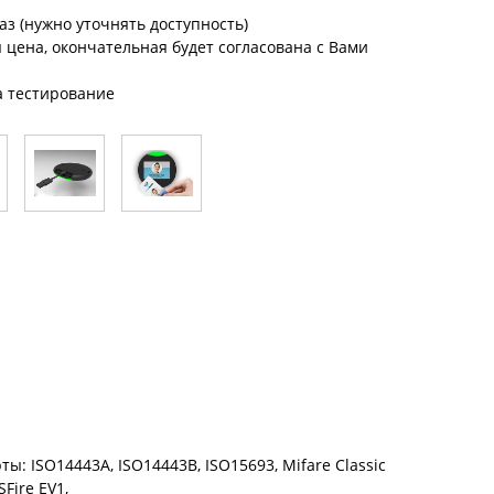
аз (нужно уточнять доступность)
цена, окончательная будет согласована с Вами
а тестирование
ты: ISO14443A, ISO14443B, ISO15693, Mifare Classic
SFire EV1,