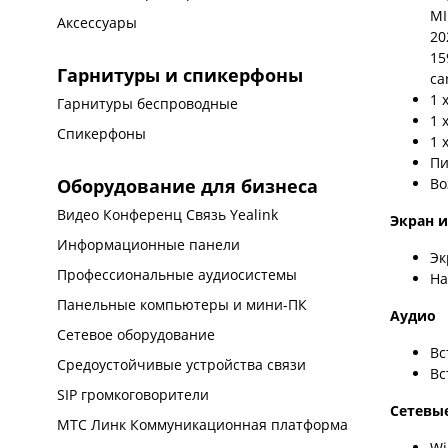
MI
Аксессуары
20
15
Гарнитуры и спикерфоны
ca
1 
Гарнитуры беспроводные
1 
Спикерфоны
1 
Пи
Во
Оборудование для бизнеса
Видео Конференц Связь Yealink
Экран 
Информационные панели
Эк
Профессиональные аудиосистемы
На
Панельные компьютеры и мини-ПК
Аудио
Сетевое оборудование
Вс
Средоустойчивые устройства связи
Вс
SIP громкоговорители
Сетевы
МТС Линк Коммуникационная платформа
Wi