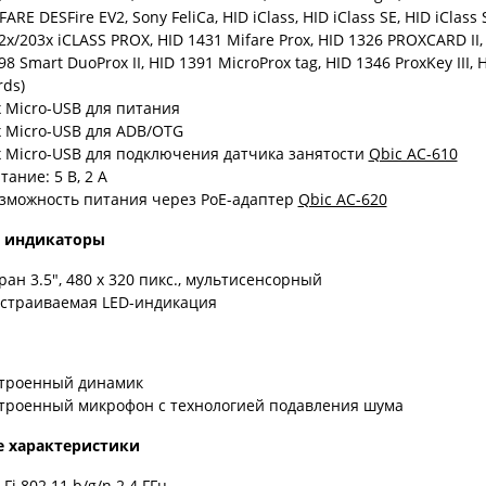
FARE DESFire EV2, Sony FeliCa, HID iClass, HID iClass SE, HID iClass
2x/203x iCLASS PROX, HID 1431 Mifare Prox, HID 1326 PROXCARD II, H
98 Smart DuoProx II, HID 1391 MicroProx tag, HID 1346 ProxKey III
rds)
х Micro-USB для питания
х Micro-USB для ADB/OTG
х Micro-USB для подключения датчика занятости
Qbic AC-610
тание: 5 В, 2 А
зможность питания через PoE-адаптер
Qbic AC-620
и индикаторы
ран 3.5", 480 х 320 пикс., мультисенсорный
страиваемая LED-индикация
троенный динамик
троенный микрофон c технологией подавления шума
е характеристики
-Fi 802.11 b/g/n 2.4 ГГц