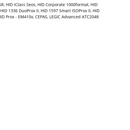
 SR, HID iClass Seos, HID Corporate 1000format, HID
ID 1336 DuoProx II, HID 1597 Smart ISOProx II, HID
, HID Prox - EM410x, CEPAS, LEGIC Advanced ATC2048