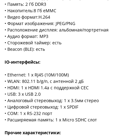
• Память: 2 Гб DDR3
• Накопитель:8 Гб eMMC
• Видео формат:H.264
• Формат изображения: JPEG/PNG
• Расположение дисплея: альбомная/портретная
• Аудио формат: MP3
• Сторожевой таймер: есть
• Beacon (BLE): есть
IO-интерфейсы:
• Ethernet: 1 х RJ45 (10M/100M)
• WLAN: 802.11 b/g/n, с антенной 2 дБ
• HDMI: 1 х HDMI 1.4a с поддержкой CEC
• USB: 3 х USB 2.0
• Аналоговый стереовыход: 1 х 3.5мм стерео
• Цифровой стереовыход: 1 х SPDIF
• COM: 1 х RS-232 порт
• Расширяемая память: 1 х Micro SDHC слот
Прочие характеристики: