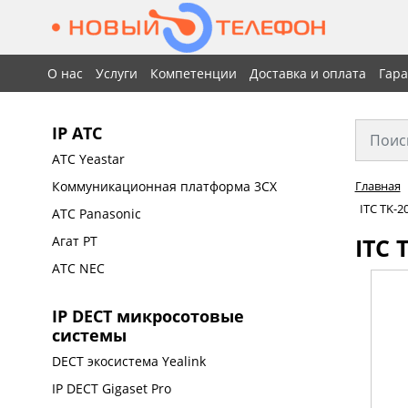
О нас
Услуги
Компетенции
Доставка и оплата
Гар
IP АТС
АТС Yeastar
Коммуникационная платформа 3CX
Главная
ITC TK-
АТС Panasonic
ITC 
Агат РТ
АТС NEC
IP DECT микросотовые
системы
DECT экосистема Yealink
IP DECT Gigaset Pro