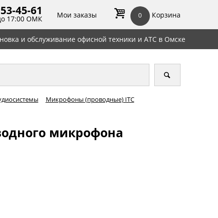
 53-45-
61
Мои заказы
Корзина
0
до 17:00 ОМК
ановка и обслуживание офисной техники и АТС в Омске
удиосистемы
Микрофоны (проводные) ITC
оводного микрофона