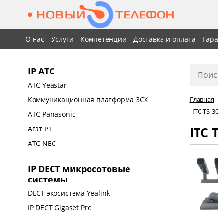
О нас
Услуги
Компетенции
Доставка и оплата
Гар
IP АТС
АТС Yeastar
Коммуникационная платформа 3CX
Главная
ITC TS-
АТС Panasonic
ITC
Агат РТ
АТС NEC
IP DECT микросотовые
системы
DECT экосистема Yealink
IP DECT Gigaset Pro