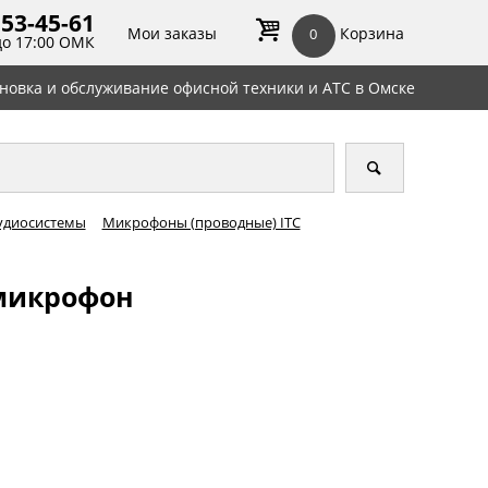
 53-45-
61
Мои заказы
Корзина
0
до 17:00 ОМК
ановка и обслуживание офисной техники и АТС в Омске
удиосистемы
Микрофоны (проводные) ITC
 микрофон