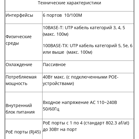
Технические характеристики
Интерфейсы
6 портов 10/100M
10BASE-T: UTP кабель категорий 3, 4, 5
(макс. 100м)
Физические
среды
100BASE-TX: UTP кабель категорий 5, 5e, 6
или выше (макс. 100м)
Охлаждение
Пассивное
Потребляемая
40Вт макс. (с подключенными POE-
мощность
устройствами)
Входное напряжение AC 110~240В
Внутренний
50/60Гц
блок питания
PoE порты с 1 по 4 (стандарт 802.3 af/at)
до 30Вт на порт
PoE порты (RJ45)