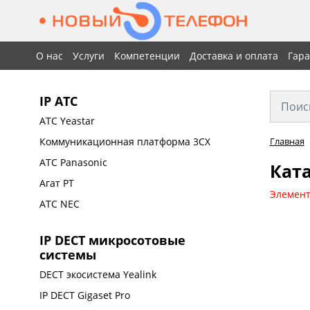
О нас
Услуги
Компетенции
Доставка и оплата
Гар
IP АТС
АТС Yeastar
Коммуникационная платформа 3CX
Главная
АТС Panasonic
Ката
Агат РТ
Элемент
АТС NEC
IP DECT микросотовые
системы
DECT экосистема Yealink
IP DECT Gigaset Pro