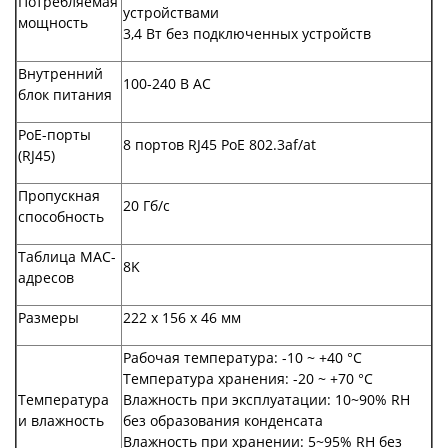
Потребляемая
устройствами
мощность
3,4 Вт без подключенных устройств
Внутренний
100-240 В АС
блок питания
PoE-порты
8 портов RJ45 PoE 802.3af/at
(RJ45)
Пропускная
20 Гб/с
способность
Таблица MAC-
8K
адресов
Размеры
222 х 156 х 46 мм
Рабочая температура: -10 ~ +40 °C
Температура хранения: -20 ~ +70 °C
Температура
Влажность при эксплуатации: 10~90% RH
и влажность
без образования конденсата
Влажность при хранении: 5~95% RH без