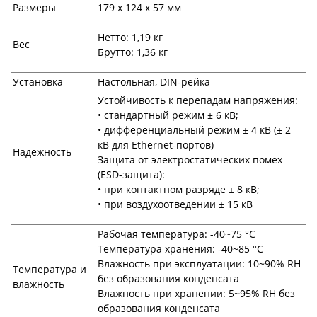
Размеры
179 х 124 х 57 мм
Нетто: 1,19 кг
Вес
Брутто: 1,36 кг
Установка
Настольная, DIN-рейка
Устойчивость к перепадам напряжения:
• стандартный режим ± 6 кВ;
• дифференциальный режим ± 4 кВ (± 2
кВ для Ethernet-портов)
Надежность
Защита от электростатических помех
(ESD-защита):
• при контактном разряде ± 8 кВ;
• при воздухоотведении ± 15 кВ
Рабочая температура: -40~75 °C
Температура хранения: -40~85 °С
Влажность при эксплуатации: 10~90% RH
Температура и
без образования конденсата
влажность
Влажность при хранении: 5~95% RH без
образования конденсата