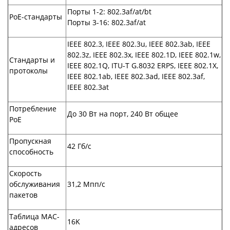
Порты 1-2: 802.3af/at/bt
PoE-стандарты
Порты 3-16: 802.3af/at
IEEE 802.3, IEEE 802.3u, IEEE 802.3ab, IEEE
802.3z, IEEE 802.3x, IEEE 802.1D, IEEE 802.1w,
Стандарты и
IEEE 802.1Q, ITU-T G.8032 ERPS, IEEE 802.1X,
протоколы
IEEE 802.1ab, IEEE 802.3ad, IEEE 802.3af,
IEEE 802.3at
Потребление
До 30 Вт на порт, 240 Вт общее
PoE
Пропускная
42 Гб/с
способность
Скорость
обслуживания
31,2 Мпп/c
пакетов
Таблица MAC-
16K
адресов