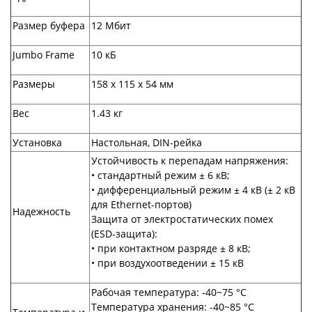
Размер буфера
12 Мбит
Jumbo Frame
10 кБ
Размеры
158 х 115 х 54 мм
Вес
1.43 кг
Установка
Настольная, DIN-рейка
Устойчивость к перепадам напряжения:
• стандартный режим ± 6 кВ;
• дифференциальный режим ± 4 кВ (± 2 кВ
для Ethernet-портов)
Надежность
Защита от электростатических помех
(ESD-защита):
• при контактном разряде ± 8 кВ;
• при воздухоотведении ± 15 кВ
Рабочая температура: -40~75 °C
Температура хранения: -40~85 °С