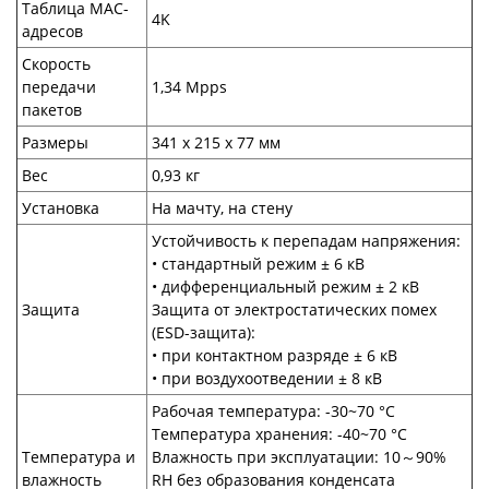
Таблица МАС-
4K
адресов
Скорость
передачи
1,34 Mpps
пакетов
Размеры
341 х 215 х 77 мм
Вес
0,93 кг
Установка
На мачту, на стену
Устойчивость к перепадам напряжения:
• стандартный режим ± 6 кВ
• дифференциальный режим ± 2 кВ
Защита
Защита от электростатических помех
(ESD-защита):
• при контактном разряде ± 6 кВ
• при воздухоотведении ± 8 кВ
Рабочая температура: -30~70 °C
Температура хранения: -40~70 °C
Температура и
Влажность при эксплуатации: 10～90%
влажность
RH без образования конденсата