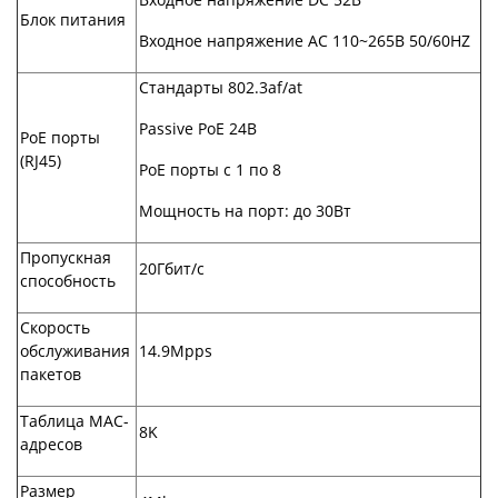
Блок питания
Входное напряжение AC 110~265В 50/60HZ
Стандарты 802.3af/at
Passive PoE 24В
PoE порты
(RJ45)
PoE порты с 1 по 8
Мощность на порт: до 30Вт
Пропускная
20Гбит/с
способность
Скорость
обслуживания
14.9Mpps
пакетов
Таблица MAC-
8K
адресов
Размер