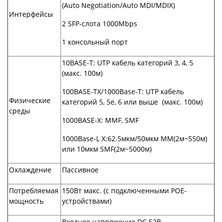
(Auto Negotiation/Auto MDI/MDIX)
Интерфейсы
2 SFP-слота 1000Mbps
1 консольный порт
10BASE-T: UTP кабель категорий 3, 4, 5
(макс. 100м)
100BASE-TX/1000Base-T: UTP кабель
Физические
категорий 5, 5e, 6 или выше (макс. 100м)
среды
1000BASE-X: MMF, SMF
1000Base-L X:62.5мкм/50мкм MM(2м~550м)
или 10мкм SMF(2м~5000м)
Охлаждение
Пассивное
Потребляемая
150Вт макс. (с подключенными POE-
мощность
устройствами)
Входное напряжение DC 52В