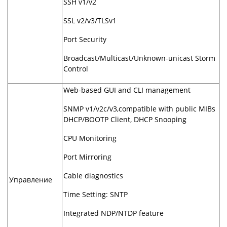
SSH v1/v2
SSL v2/v3/TLSv1
Port Security
Broadcast/Multicast/Unknown-unicast Storm
Control
Web-based GUI and CLI management
SNMP v1/v2c/v3,compatible with public MIBs
DHCP/BOOTP Client, DHCP Snooping
CPU Monitoring
Port Mirroring
Cable diagnostics
Управление
Time Setting: SNTP
Integrated NDP/NTDP feature