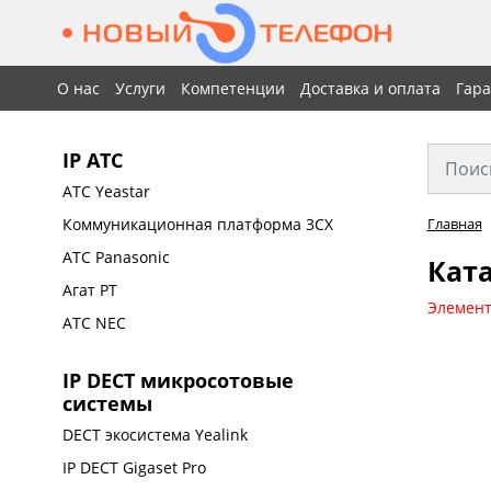
О нас
Услуги
Компетенции
Доставка и оплата
Гар
IP АТС
АТС Yeastar
Коммуникационная платформа 3CX
Главная
АТС Panasonic
Ката
Агат РТ
Элемент
АТС NEC
IP DECT микросотовые
системы
DECT экосистема Yealink
IP DECT Gigaset Pro