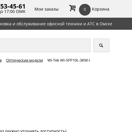
 53-45-
61
Мои заказы
Корзина
0
до 17:00 ОМК
ановка и обслуживание офисной техники и АТС в Омске
е
Оптические модули
Wi-Tek WI-SFP10L-3KM-I
аз (нужно уточнять доступность)