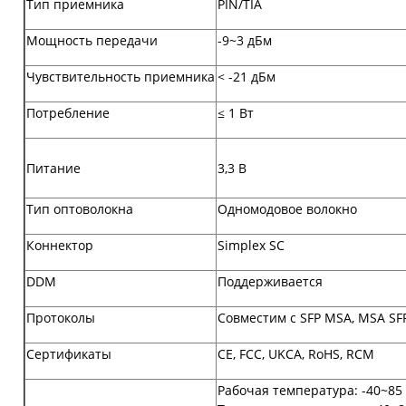
Тип приемника
PIN/TIA
Мощность передачи
-9~3 дБм
Чувствительность приемника
< -21 дБм
Потребление
≤ 1 Вт
Питание
3,3 В
Тип оптоволокна
Одномодовое волокно
Коннектор
Simplex SC
DDM
Поддерживается
Протоколы
Совместим с SFP MSA, MSA SFF
Сертификаты
CE, FCC, UKCA, RoHS, RCM
Рабочая температура: -40~85