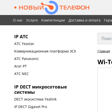
О нас
Услуги
Компетенции
Доставка и оплата
Гар
IP АТС
АТС Yeastar
Коммуникационная платформа 3CX
Главная
АТС Panasonic
Wi-T
Агат РТ
АТС NEC
IP DECT микросотовые
системы
DECT экосистема Yealink
IP DECT Gigaset Pro