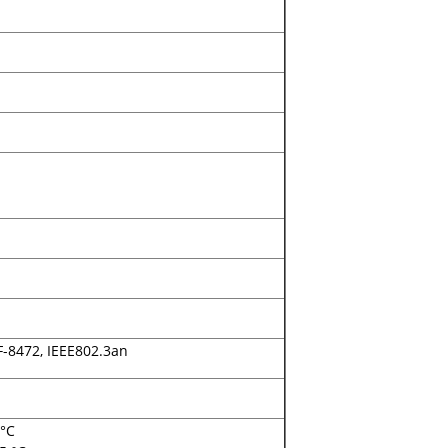
-8472, IEEE802.3an
 °C