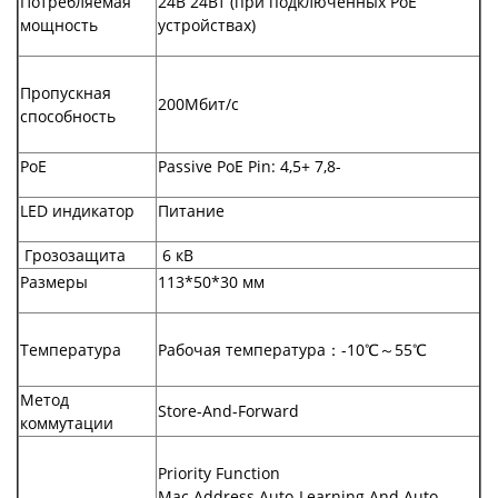
Потребляемая
24В 24Вт (при подключенных PoE
мощность
устройствах)
Пропускная
200Мбит/с
способность
PoE
Passive PoE Pin: 4,5+ 7,8-
LED индикатор
Питание
Грозозащита
6 кВ
Размеры
113*50*30 мм
Температура
Рабочая температура：-10℃～55℃
Метод
Store-And-Forward
коммутации
Priority Function
Mac Address Auto-Learning And Auto-