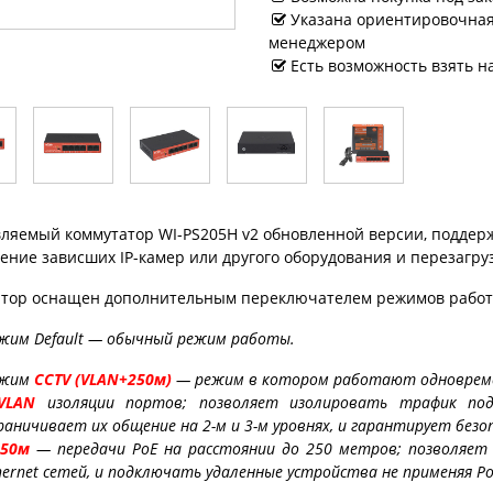
Указана ориентировочная 
менеджером
Есть возможность взять н
ляемый коммутатор WI-PS205H v2 обновленной версии, подде
ение зависших IP-камер или другого оборудования и перезагруз
тор оснащен дополнительным переключателем режимов работы
жим Default — обычный режим работы.
ежим
CCTV (VLAN+250м)
— режим в котором работают одновреме
VLAN
изоляции портов; позволяет изолировать трафик под
раничивает их общение на 2-м и 3-м уровнях, и гарантирует без
250м
— передачи PoE на расстоянии до 250 метров; позволяет
hernet сетей, и подключать удаленные устройства не применяя P