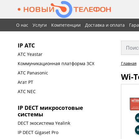
О нас
Услуги
Компетенции
Доставка и оплата
Гар
IP АТС
АТС Yeastar
Коммуникационная платформа 3CX
Главная
АТС Panasonic
Wi-T
Агат РТ
АТС NEC
IP DECT микросотовые
системы
DECT экосистема Yealink
IP DECT Gigaset Pro