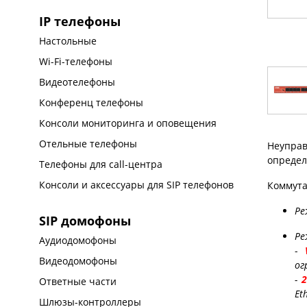
IP телефоны
Настольные
Wi-Fi-телефоны
Видеотелефоны
Конференц телефоны
Консоли мониторинга и оповещения
Отельные телефоны
Неуправ
определ
Телефоны для call-центра
Консоли и аксессуары для SIP телефонов
Коммута
Ре
SIP домофоны
Р
Аудиодомофоны
-
Видеодомофоны
ог
-
Ответные части
Et
Шлюзы-контроллеры