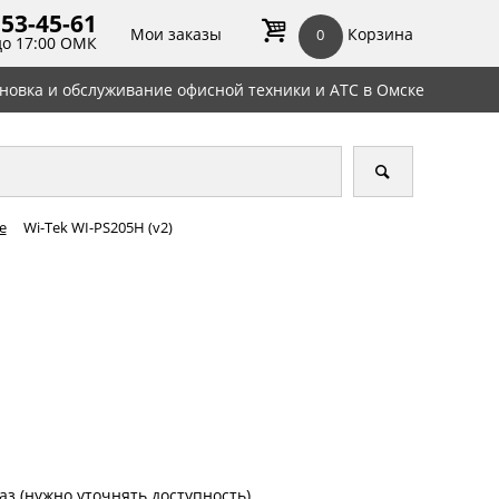
 53-45-
61
Мои заказы
Корзина
0
до 17:00 ОМК
ановка и обслуживание офисной техники и АТС в Омске
е
Wi-Tek WI-PS205H (v2)
аз (нужно уточнять доступность)