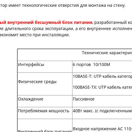
тор имеет технологические отверстия для монтажа на стену.
ый внутренний бесшумный блок питания
, разработанный к
ие длительного срока эксплуатации, а его внутреннее исполн
 экономит место при инсталляции.
Технические характери
Интерфейсы
6 портов 10/100M
10BASE-T: UTP кабель категор
Физические среды
100BASE-TX: UTP кабель кате
Охлаждение
Пассивное
Потребляемая мощность
40Вт макс. (с подключенным
Входное напряжение AC 110
Внутренний блок питания