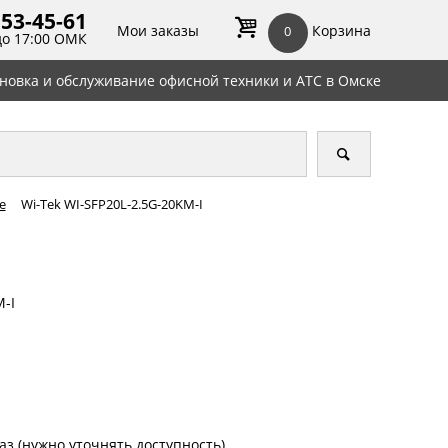
 53-45-
61
Мои заказы
Корзина
0
до 17:00 ОМК
ановка и обслуживание офисной техники и АТС в Омске
е
Wi-Tek WI-SFP20L-2.5G-20KM-I
M-I
аз (нужно уточнять доступность)