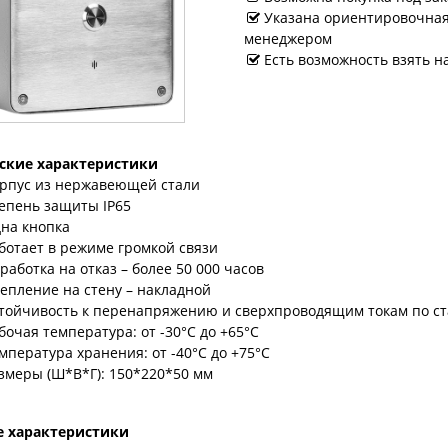
Указана ориентировочная 
менеджером
Есть возможность взять н
ские характеристики
рпус из нержавеющей стали
епень защиты IP65
на кнопка
ботает в режиме громкой связи
работка на отказ – более 50 000 часов
епление на стену – накладной
тойчивость к перенапряжению и сверхпроводящим токам по ста
бочая температура: от -30°C до +65°C
мпература хранения: от -40°C до +75°C
змеры (Ш*В*Г): 150*220*50 мм
е характеристики