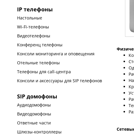
IP телефоны
Настольные
Wi-Fi-телефоны
Видеотелефоны
Конференц телефоны
Физиче
Консоли мониторинга и оповещения
Ко
Ст
Отельные телефоны
Од
Телефоны для call-центра
Ра
На
Консоли и аксессуары для SIP телефонов
Кр
Ус
SIP домофоны
Ра
Аудиодомофоны
Те
Ра
Видеодомофоны
Ответные части
Сетевы
Шлюзы-контроллеры