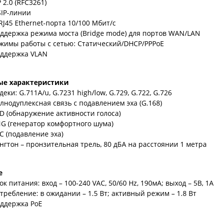
P 2.0 (RFC3261)
SIP-линии
RJ45 Ethernet-порта 10/100 Мбит/с
ддержка режима моста (Bridge mode) для портов WAN/LAN
жимы работы с сетью: Статический/DHCP/PPPoE
ддержка VLAN
ые характеристики
деки: G.711A/u, G.7231 high/low, G.729, G.722, G.726
лнодуплексная связь с подавлением эха (G.168)
D (обнаружение активности голоса)
G (генератор комфортного шума)
C (подавление эха)
нгтон – пронзительная трель, 80 дБА на раcстоянии 1 метра
е
ок питания: вход – 100-240 VAC, 50/60 Hz, 190мА; выход – 5В, 1A
требление: в ожидании – 1.5 Вт; активный режим – 1.8 Вт
ддержка PoE