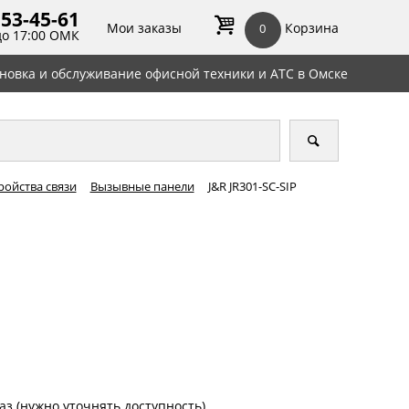
 53-45-
61
Мои заказы
Корзина
0
до 17:00 ОМК
ановка и обслуживание офисной техники и АТС в Омске
ройства связи
Вызывные панели
J&R JR301-SC-SIP
аз (нужно уточнять доступность)