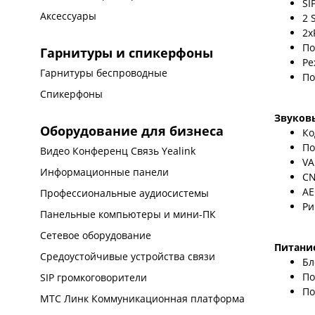
SI
Аксессуары
2 
2х
По
Гарнитуры и спикерфоны
Ре
Гарнитуры беспроводные
По
Спикерфоны
Звуков
Оборудование для бизнеса
Ко
По
Видео Конференц Связь Yealink
VA
Информационные панели
CN
AE
Профессиональные аудиосистемы
Ри
Панельные компьютеры и мини-ПК
Сетевое оборудование
Питани
Средоустойчивые устройства связи
Бл
По
SIP громкоговорители
По
МТС Линк Коммуникационная платформа