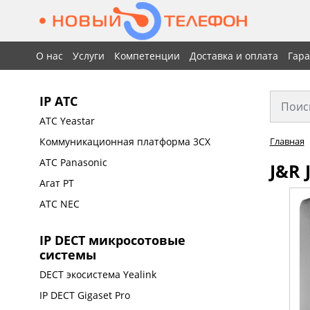
О нас
Услуги
Компетенции
Доставка и оплата
Гар
IP АТС
АТС Yeastar
Коммуникационная платформа 3CX
Главная
АТС Panasonic
J&R 
Агат РТ
АТС NEC
IP DECT микросотовые
системы
DECT экосистема Yealink
IP DECT Gigaset Pro