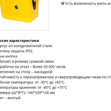
Есть возможность взять н
ские характеристики
рпус из холоднокатаной стали
епень защиты IP55
на кнопка
ботает в режиме громкой связи
работка на отказ – более 50 000 часов
епление на стену – накладной
тойчивость к перенапряжению и сверхпроводящим токам по ста
бочая температура: от -30°C до +65°C
мпература хранения: от -40°C до +75°C
змеры (Ш*В*Г): 146*339*126 мм
ет – желтый