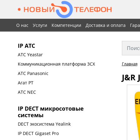
О нас
Услуги
Компетенции
Доставка и оплата
Гар
IP АТС
АТС Yeastar
Коммуникационная платформа 3CX
Главная
АТС Panasonic
J&R 
Агат РТ
АТС NEC
IP DECT микросотовые
системы
DECT экосистема Yealink
IP DECT Gigaset Pro