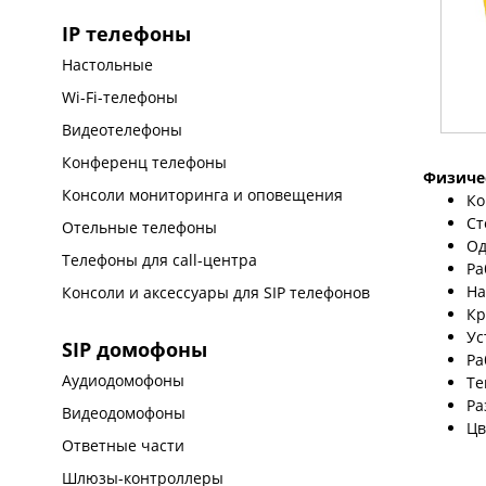
IP телефоны
Настольные
Wi-Fi-телефоны
Видеотелефоны
Конференц телефоны
Физиче
Консоли мониторинга и оповещения
Ко
Ст
Отельные телефоны
Од
Телефоны для call-центра
Ра
На
Консоли и аксессуары для SIP телефонов
Кр
Ус
SIP домофоны
Ра
Аудиодомофоны
Те
Ра
Видеодомофоны
Цв
Ответные части
Шлюзы-контроллеры