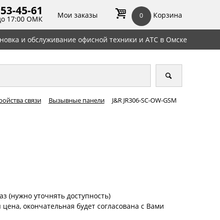
 53-45-
61
Мои заказы
Корзина
0
до 17:00 ОМК
ановка и обслуживание офисной техники и АТС в Омске
ройства связи
Вызывные панели
J&R JR306-SC-OW-GSM
аз (нужно уточнять доступность)
цена, окончательная будет согласована с Вами