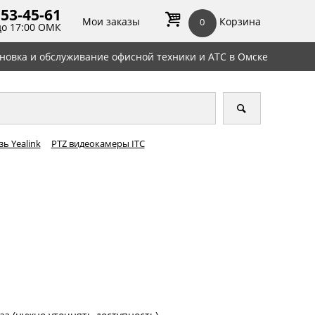
 53-45-
61
Мои заказы
Корзина
0
до 17:00 ОМК
ановка и обслуживание офисной техники и АТС в Омске
ь Yealink
PTZ видеокамеры ITC