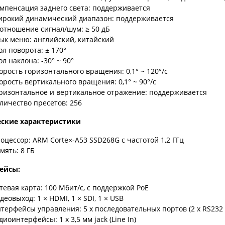
мпенсация заднего света: поддерживается
рокий динамический диапазон: поддерживается
отношение сигнал/шум: ≥ 50 дБ
ык меню: английский, китайский
ол поворота: ± 170°
ол наклона: -30° ~ 90°
орость горизонтального вращения: 0,1° ~ 120°/с
орость вертикального вращения: 0,1° ~ 90°/с
ризонтальное и вертикальное отражение: поддерживается
личество пресетов: 256
еские характеристики
оцессор: ARM Corte×-A53 SSD268G с частотой 1,2 ГГц
мять: 8 ГБ
ейсы:
тевая карта: 100 Мбит/с, с поддержкой PoE
деовыход: 1 × HDMI, 1 × SDI, 1 × USB
терфейсы управления: 5 х последовательных портов (2 х RS232 (IN
диоинтерфейсы: 1 х 3,5 мм jack (Line In)