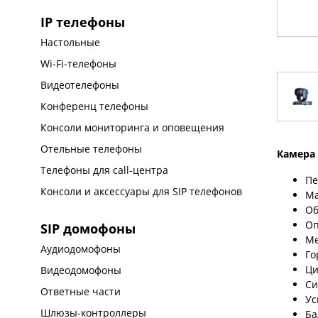
IP телефоны
Настольные
Wi-Fi-телефоны
Видеотелефоны
Конференц телефоны
Консоли мониторинга и оповещения
Отельные телефоны
Камера
Телефоны для call-центра
Пе
Консоли и аксессуары для SIP телефонов
Ма
Об
Оп
SIP домофоны
Ме
Аудиодомофоны
Го
Ци
Видеодомофоны
Си
Ответные части
Ус
Шлюзы-контроллеры
Ба