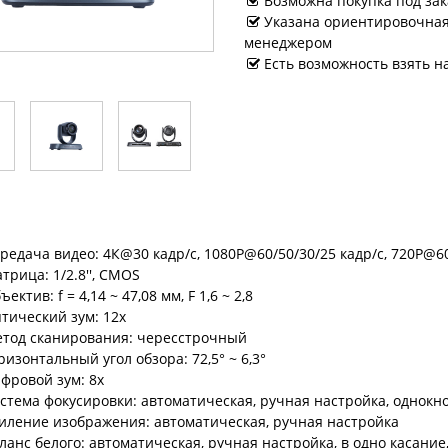
Возможна покупка под зак
Указана ориентировочная 
менеджером
Есть возможность взять н
редача видео: 4К@30 кадр/с, 1080P@60/50/30/25 кадр/с, 720P@60
трица: 1/2.8'', CMOS
ъектив: f = 4,14 ~ 47,08 мм, F 1,6 ~ 2,8
тический зум: 12х
тод сканирования: чересстрочный
ризонтальный угол обзора: 72,5° ~ 6,3°
фровой зум: 8х
стема фокусировки: автоматическая, ручная настройка, однокн
иление изображения: автоматическая, ручная настройка
ланс белого: автоматическая, ручная настройка, в одно касание