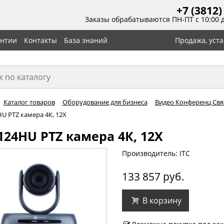
+7 (3812)
Заказы обрабатываются ПН-ПТ с 10:00 
антии
Контакты
База знаний
Продажа, уст
Каталог товаров
Оборудование для бизнеса
Видео Конференц Связ
U PTZ камера 4К, 12X
124HU PTZ камера 4К, 12X
Производитель: ITC
133 857 руб.
В корзину