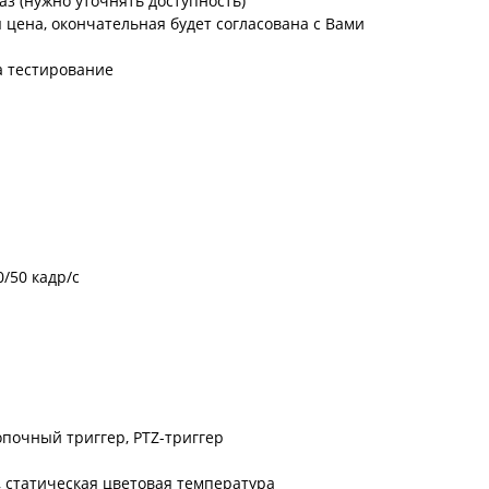
аз (нужно уточнять доступность)
цена, окончательная будет согласована с Вами
а тестирование
/50 кадр/с
опочный триггер, PTZ-триггер
, статическая цветовая температура