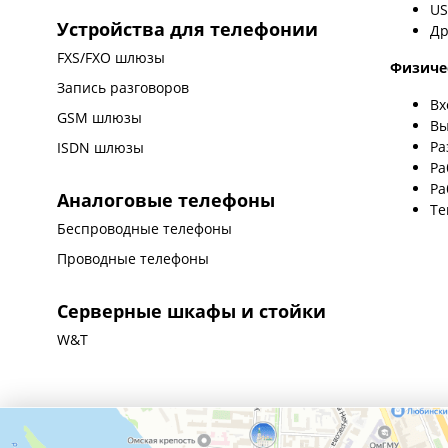
US
Устройства для телефонии
Др
FXS/FXO шлюзы
Физиче
Запись разговоров
Вх
GSM шлюзы
Вы
Ра
ISDN шлюзы
Ра
Ра
Аналоговые телефоны
Те
Беспроводные телефоны
Проводные телефоны
Серверные шкафы и стойки
W&T