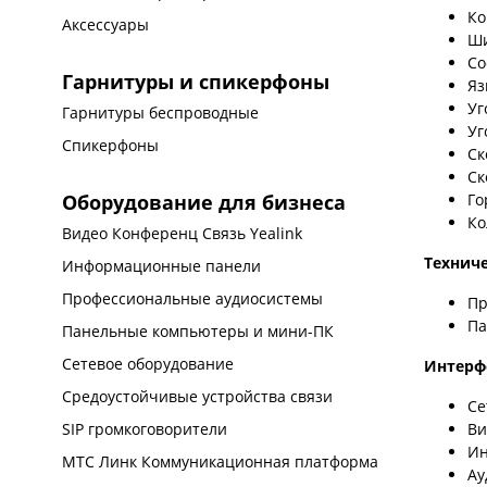
Ко
Аксессуары
Ши
Со
Гарнитуры и спикерфоны
Яз
Уг
Гарнитуры беспроводные
Уг
Спикерфоны
Ск
Ск
Го
Оборудование для бизнеса
Ко
Видео Конференц Связь Yealink
Технич
Информационные панели
Профессиональные аудиосистемы
Пр
Па
Панельные компьютеры и мини-ПК
Сетевое оборудование
Интерф
Средоустойчивые устройства связи
Се
Ви
SIP громкоговорители
Ин
МТС Линк Коммуникационная платформа
Ау