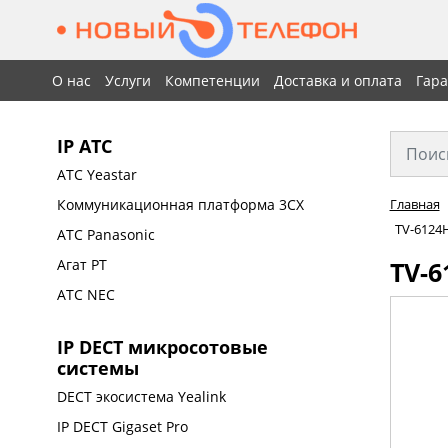
О нас
Услуги
Компетенции
Доставка и оплата
Гар
IP АТС
АТС Yeastar
Коммуникационная платформа 3CX
Главная
TV-6124H
АТС Panasonic
TV-6
Агат РТ
АТС NEC
IP DECT микросотовые
системы
DECT экосистема Yealink
IP DECT Gigaset Pro