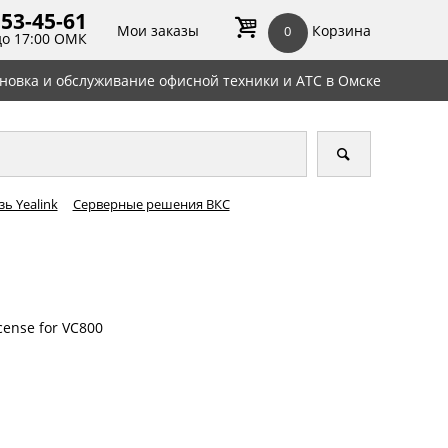
 53-45-
61
Мои заказы
Корзина
0
до 17:00 ОМК
ановка и обслуживание офисной техники и АТС в Омске
ь Yealink
Серверные решения ВКС
cense for VC800