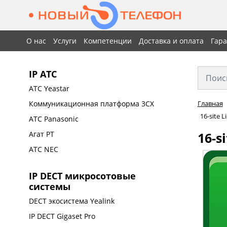
О нас
Услуги
Компетенции
Доставка и оплата
Гар
IP АТС
АТС Yeastar
Коммуникационная платформа 3CX
Главная
16-site L
АТС Panasonic
16-s
Агат РТ
АТС NEC
IP DECT микросотовые
системы
DECT экосистема Yealink
IP DECT Gigaset Pro