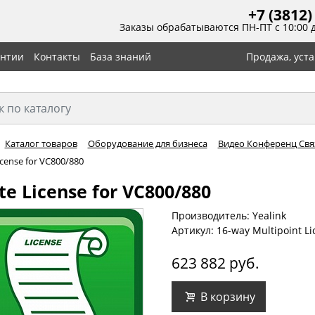
+7 (3812)
Заказы обрабатываются ПН-ПТ с 10:00 
антии
Контакты
База знаний
Продажа, уст
Каталог товаров
Оборудование для бизнеса
Видео Конференц Связ
icense for VC800/880
ite License for VC800/880
Производитель: Yealink
Артикул: 16-way Multipoint Li
623 882 руб.
В корзину