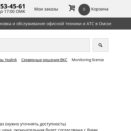
 53-45-
61
Мои заказы
Корзина
0
до 17:00 ОМК
ановка и обслуживание офисной техники и АТС в Омске
ь Yealink
Серверные решения ВКС
Monitoring license
аз (нужно уточнять доступность)
цена, окончательная будет согласована с Вами