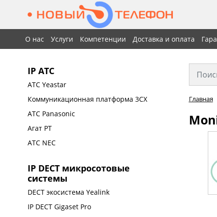
О нас
Услуги
Компетенции
Доставка и оплата
Гар
IP АТС
АТС Yeastar
Коммуникационная платформа 3CX
Главная
АТС Panasonic
Moni
Агат РТ
АТС NEC
IP DECT микросотовые
системы
DECT экосистема Yealink
IP DECT Gigaset Pro