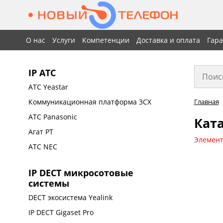
О нас
Услуги
Компетенции
Доставка и оплата
Гар
IP АТС
АТС Yeastar
Коммуникационная платформа 3CX
Главная
АТС Panasonic
Ката
Агат РТ
Элемент
АТС NEC
IP DECT микросотовые
системы
DECT экосистема Yealink
IP DECT Gigaset Pro