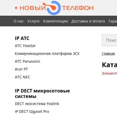
О нас
Услуги
Компетенции
Доставка и оплата
Гар
IP АТС
АТС Yeastar
Коммуникационная платформа 3CX
Главная
АТС Panasonic
Ката
Агат РТ
Элемент
АТС NEC
IP DECT микросотовые
системы
DECT экосистема Yealink
IP DECT Gigaset Pro