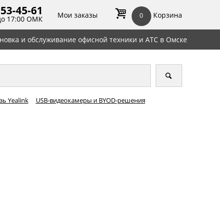
 53-45-
61
Мои заказы
Корзина
0
до 17:00 ОМК
ановка и обслуживание офисной техники и АТС в Омске
ь Yealink
USB-видеокамеры и BYOD-решения