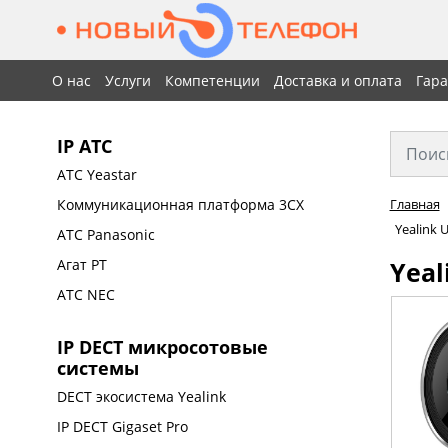
О нас
Услуги
Компетенции
Доставка и оплата
Гар
IP АТС
АТС Yeastar
Коммуникационная платформа 3CX
Главная
Yealink
АТС Panasonic
Yeal
Агат РТ
АТС NEC
IP DECT микросотовые
системы
DECT экосистема Yealink
IP DECT Gigaset Pro