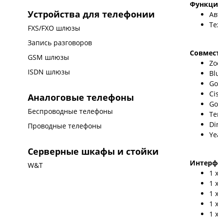
Функци
Устройства для телефонии
Ав
Те
FXS/FXO шлюзы
Запись разговоров
Совмес
GSM шлюзы
Zo
ISDN шлюзы
Bl
Go
Ci
Аналоговые телефоны
Go
Беспроводные телефоны
Te
Di
Проводные телефоны
Ye
Серверные шкафы и стойки
Интерф
W&T
1 
1 
1 
1 
1 