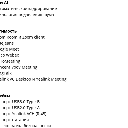
и AI
томатическое кадрирование
хнология подавления шума
тимость
om Room и Zoom client
ueJeans
ogle Meet
sco Webex
ToMeeting
ncent VooV Meeting
ngTalk
alink VC Desktop и Yealink Meeting
ейсы
x порт USB3.0 Type-B
x порт USB2.0 Type-A
x порт Yealink VCH (RJ45)
x порт питания
x слот замка безопасности