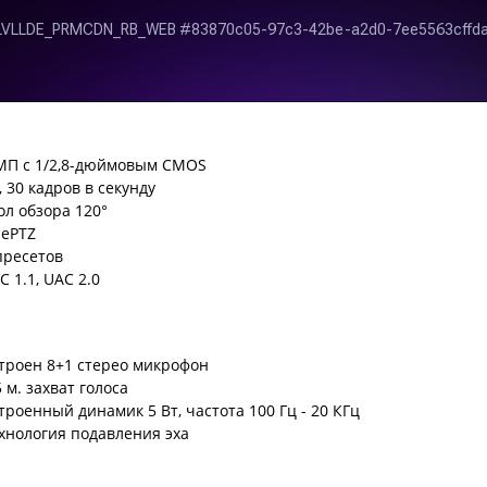
МП с 1/2,8-дюймовым CMOS
, 30 кадров в секунду
ол обзора 120°
 ePTZ
пресетов
C 1.1, UAC 2.0
троен 8+1 стерео микрофон
5 м. захват голоса
троенный динамик 5 Вт, частота 100 Гц - 20 КГц
хнология подавления эха