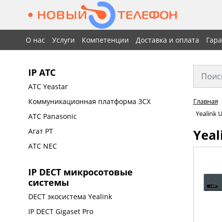
О нас
Услуги
Компетенции
Доставка и оплата
Гар
IP АТС
АТС Yeastar
Коммуникационная платформа 3CX
Главная
Yealink 
АТС Panasonic
Yeal
Агат РТ
АТС NEC
IP DECT микросотовые
системы
DECT экосистема Yealink
IP DECT Gigaset Pro