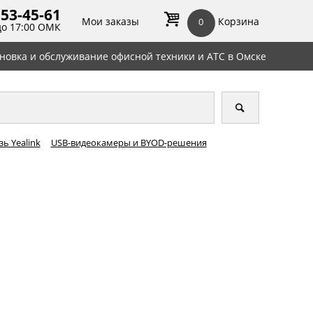
 53-45-
61
Мои заказы
Корзина
0
до 17:00 ОМК
ановка и обслуживание офисной техники и АТС в Омске
ь Yealink
USB-видеокамеры и BYOD-решения