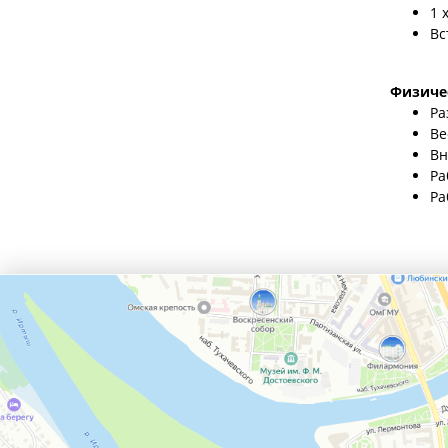
1 
Вс
Физиче
Ра
Ве
Вн
Ра
Ра