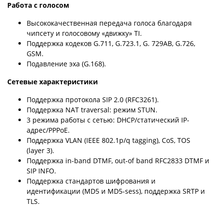
Работа с голосом
Высококачественная передача голоса благодаря
чипсету и голосовому «движку» TI.
Поддержка кодеков G.711, G.723.1, G. 729AB, G.726,
GSM.
Подавление эха (G.168).
Сетевые характеристики
Поддержка протокола SIP 2.0 (RFC3261).
Поддержка NAT traversal: режим STUN.
3 режима работы с сетью: DHCP/статический IP-
адрес/PPPoE.
Поддержка VLAN (IEEE 802.1p/q tagging), CoS, TOS
(layer 3).
Поддержка in-band DTMF, out-of band RFC2833 DTMF и
SIP INFO.
Поддержка стандартов шифрования и
идентификации (MD5 и MD5-sess), поддержка SRTP и
TLS.