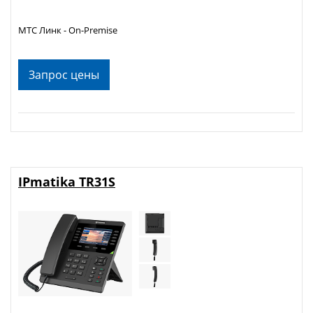
МТС Линк - On-Premise
Запрос цены
IPmatika TR31S