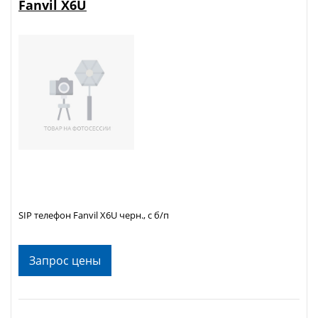
Fanvil X6U
SIP телефон Fanvil X6U черн., с б/п
Запрос цены