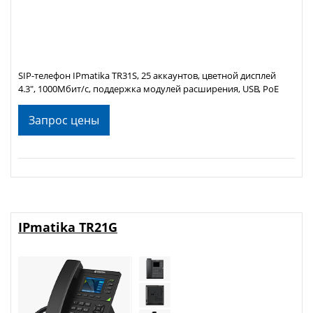
SIP-телефон IPmatika TR31S, 25 аккаунтов, цветной дисплей
4.3", 1000Мбит/с, поддержка модулей расширения, USB, PoE
Запрос цены
IPmatika TR21G