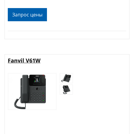
Запрос цены
Fanvil V61W