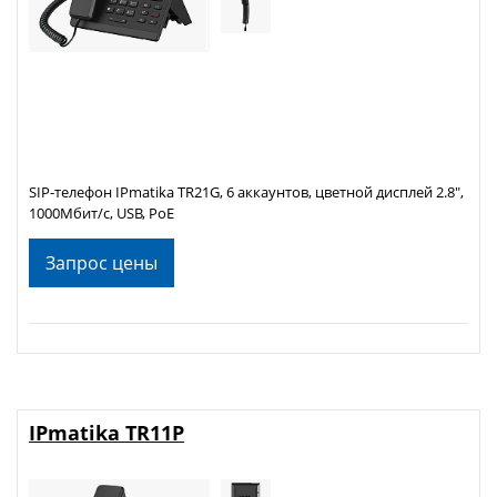
SIP-телефон IPmatika TR21G, 6 аккаунтов, цветной дисплей 2.8",
1000Мбит/с, USB, PoE
Запрос цены
IPmatika TR11P