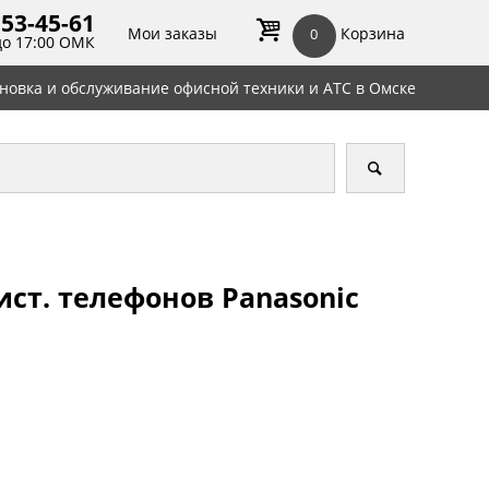
 53-45-
61
Мои заказы
Корзина
0
до 17:00 ОМК
ановка и обслуживание офисной техники и АТС в Омске
ист. телефонов Panasonic