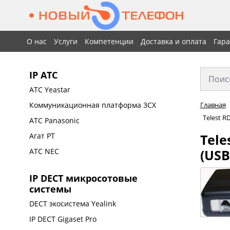
О нас
Услуги
Компетенции
Доставка и оплата
Гар
IP АТС
АТС Yeastar
Коммуникационная платформа 3CX
Главная
Telest R
АТС Panasonic
Tele
Агат РТ
(USB
АТС NEC
IP DECT микросотовые
системы
DECT экосистема Yealink
IP DECT Gigaset Pro