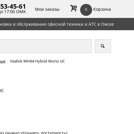
 53-45-
61
Мои заказы
Корзина
0
до 17:00 ОМК
ановка и обслуживание офисной техники и АТС в Омске
ные
Yealink WH64 Hybrid Mono UC
UC
аз (нужно уточнять доступность)