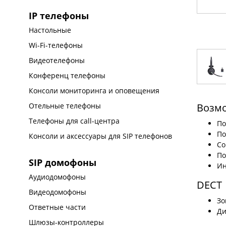
IP телефоны
Настольные
Wi-Fi-телефоны
Видеотелефоны
Конференц телефоны
Консоли мониторинга и оповещения
Возм
Отельные телефоны
Телефоны для call-центра
По
По
Консоли и аксессуары для SIP телефонов
Со
По
SIP домофоны
Ин
Аудиодомофоны
DECT
Видеодомофоны
Зо
Ответные части
Ди
Шлюзы-контроллеры