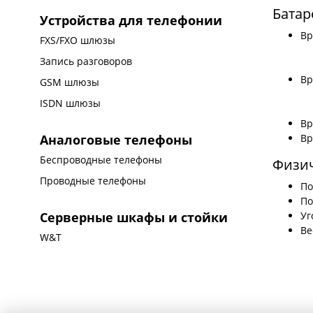
Батар
Устройства для телефонии
Вр
FXS/FXO шлюзы
Запись разговоров
Вр
GSM шлюзы
ISDN шлюзы
Вр
Вр
Аналоговые телефоны
Беспроводные телефоны
Физич
Проводные телефоны
По
По
Уг
Серверные шкафы и стойки
Ве
W&T