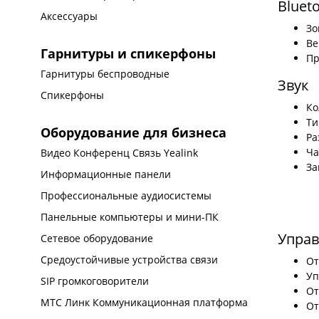
Bluet
Аксессуары
Зо
Ве
Гарнитуры и спикерфоны
Пр
Гарнитуры беспроводные
Звук
Спикерфоны
Ко
Ти
Оборудование для бизнеса
Ра
Ча
Видео Конференц Связь Yealink
За
Информационные панели
Профессиональные аудиосистемы
Панельные компьютеры и мини-ПК
Упра
Сетевое оборудование
Средоустойчивые устройства связи
От
Уп
SIP громкоговорители
От
МТС Линк Коммуникационная платформа
От