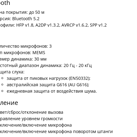
ooth
на покрытия: до 50 м
рсия: Bluetooth 5.2
офили: HFP v1.8, A2DP v1.3.2, AVRCP v1.6.2, SPP v1.2
личество микрофонов: 3
п микрофонов: MEMS
змер динамика: 30 мм
стотный диапазон динамика: 20 Гц - 20 кГц
щита слуха:
защита от пиковых нагрузок (EN50332);
австралийская защита G616 (AU G616);
ежедневная защита от воздействия шума.
вление
вет/сброс/отклонение вызова
равление уровнем громкости
ключение/включение микрофона
ключение/включение микрофона поворотом штанги